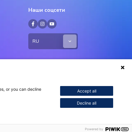
Наши соцсети
RU
es, or you can decline
Accept all
Decline all
Powered by