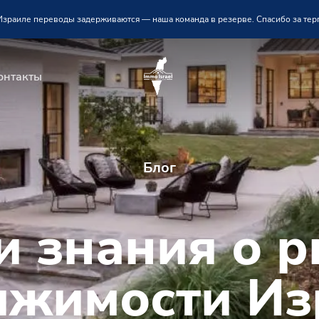
 Израиле переводы задерживаются — наша команда в резерве. Спасибо за тер
онтакты
Блог
 знания о 
ижимости Из