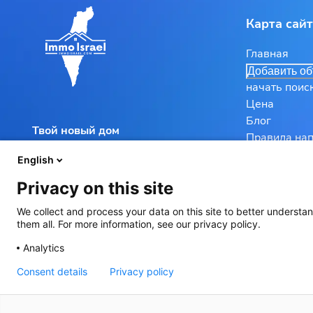
Карта сай
Главная
Добавить о
начать поис
Цена
Блог
Твой новый дом
Правила на
здесь
Продано и с
English
Privacy on this site
We collect and process your data on this site to better understan
them all. For more information, see our privacy policy.
Analytics
Consent details
Privacy policy