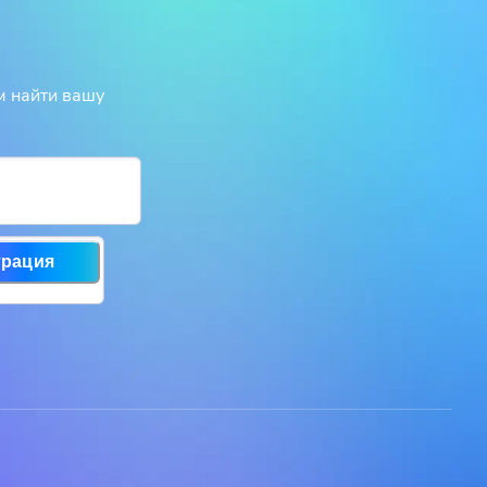
м найти вашу
трация