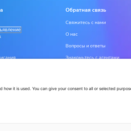
та
Обратная связь
Свяжитесь с нами
бъявление
О нас
к
Вопросы и ответы
Знакомьтесь с агентами
писания
дано в аренду
d how it is used. You can give your consent to all or selected purpos
Политика конфиденциальности и условия использования
Сopyright 2026 Иммо Израиль. Все права защищены.
Разработано: WITH LOVE INTERNET