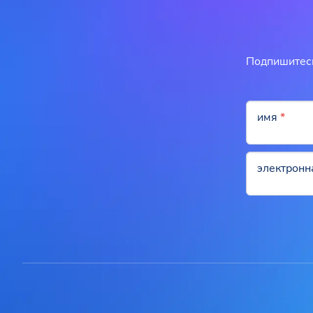
Подпишитесь
имя
*
электронн