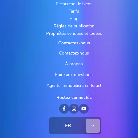
Recherche de biens
Tarifs
Blog
Règles de publication
Propriétés vendues et louées
Contactez-nous
Contactez-nous
À propos
Foire aux questions
Agents immobiliers en Israël
Restez connectés
FR